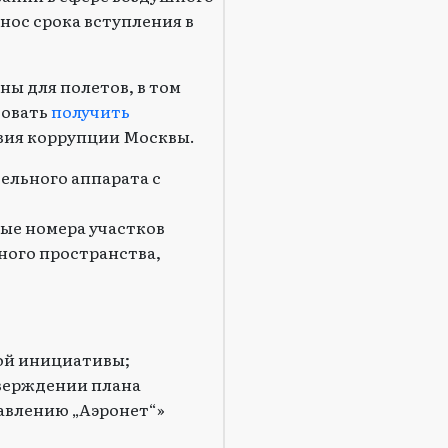
нос срока вступления в
ны для полетов, в том
бовать
получить
вия коррупции Москвы.
ельного аппарата с
вые номера участков
шного пространства,
ой инициативы;
тверждении плана
авлению „Аэронет“»