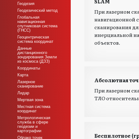
SLAM
Геодезия
При лазерном ск
Геодезический метод
Глобальная
навигационной с
навигационная
сканирования дл
спутниковая система
(ГНСС)
инерциальной на
Геоцентрическая
объектов.
система координат
Данные
дистанционного
зондирования Земли
из космоса (ДЗЗ)
Координаты
Карта
Абсолютная точ
Лазерное
сканирование
При лазерном ск
Лидар
ТЛО относительн
Мертвая зона
Местная система
координат
Метрологическая
служба в сфере
геодезии и
картографии
Беспилотное (г
Облако точек