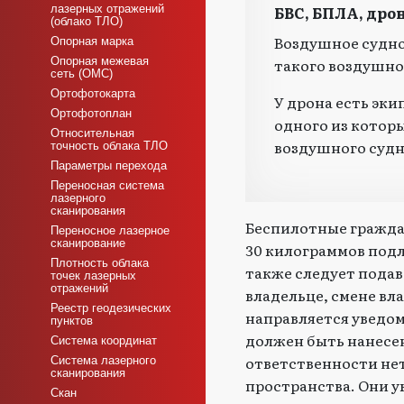
лазерных отражений
БВС, БПЛА, дрон
(облако ТЛО)
Воздушное судно
Опорная марка
Опорная межевая
такого воздушно
сеть (ОМС)
Ортофотокарта
У дрона есть эк
Ортофотоплан
одного из котор
Относительная
воздушного судн
точность облака ТЛО
Параметры перехода
Переносная система
лазерного
сканирования
Беспилотные гражда
Переносное лазерное
сканирование
30 килограммов подл
Плотность облака
также следует подав
точек лазерных
отражений
владельце, смене вла
Реестр геодезических
направляется уведом
пунктов
должен быть нанесен
Система координат
ответственности нет
Система лазерного
сканирования
пространства. Они ук
Скан