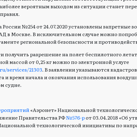
аиболее вероятным выходом из ситуации станет пере
 правил.
России №254 от 24.07.2020 установлены запретные зо
АД в Москве. В исключительном случае можно попро
таменте региональной безопасности и противодейст
и получить разрешение на полет беспилотного летат
ой массой от 0,25 кг можно по электронной услуге
.ru/services/21303
. В заявлении указываются кадастро
ата и время начала и окончания использования возду
м судне.
ероприятий
«Аэронет» Национальной технологическ
ряжение Правительства РФ
№576-р
от 03.04.2018 «Об у
 Национальной технологической инициативы по напр