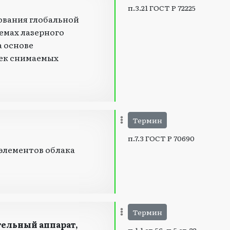
п.3.21 ГОСТ Р 72225
ования глобальной
емах лазерного
а основе
ек снимаемых
Термин
п.7.3 ГОСТ Р 70690
элементов облака
Термин
тельный аппарат,