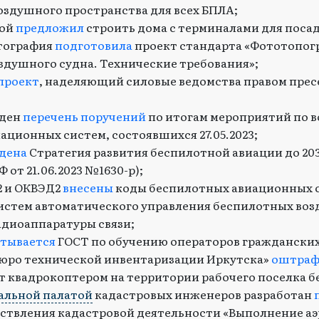
оздушного пространства для всех БПЛА;
рой
предложил
строить дома с терминалами для посад
ртография
подготовила
проект стандарта «Фототопог
здушного судна. Технические требования»;
проект
, наделяющий силовые ведомства правом пре
жден
перечень поручений
по итогам мероприятий по в
ационных систем, состоявшихся 27.05.2023;
дена
Стратегия развития беспилотной авиации до 203
РФ от 21.06.2023 №1630-р);
2 и ОКВЭД2
внесены
коды беспилотных авиационных с
истем автоматического управления беспилотных воз
адиоаппаратуры связи;
атывается
ГОСТ по обучению операторов гражданских
Бюро технической инвентаризации Иркутска»
оштраф
т квадрокоптером на территории рабочего поселка бе
альной палатой
кадастровых инженеров разработан
ствления кадастровой деятельности «Выполнение а