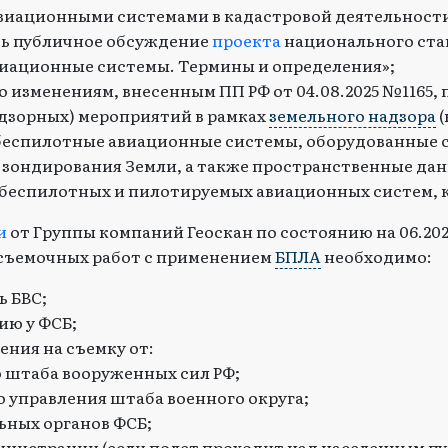
иационными системами в кадастровой деятельност
ось публичное обсуждение
проекта
национального ста
иационные системы. Термины и определения»;
но изменениям, внесенным ПП РФ от 04.08.2025 №1165,
дзорных) мероприятий в рамках
земельного надзора
(
беспилотные авиационные системы, оборудованные 
зондирования Земли, а также пространственные дан
беспилотных и пилотируемых авиационных систем, 
и
от Группы компаний Геоскан по состоянию на 06.20
съемочных работ с применением
БПЛА
необходимо:
ь БВС;
ию у ФСБ;
ения на съемку от:
 штаба вооруженных сил РФ;
 управления штаба военного округа;
ьных органов ФСБ;
нистрации (если полет проходит над населенным пу