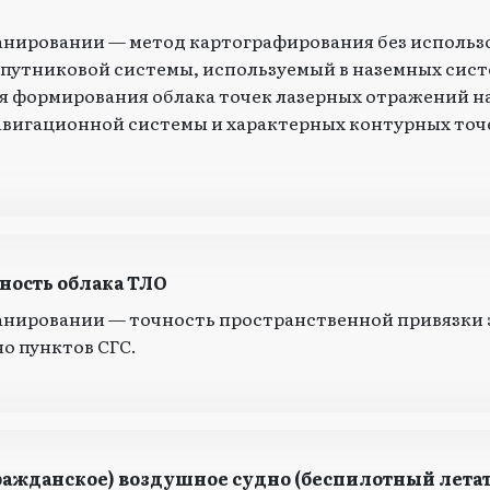
анировании — метод картографирования без использ
путниковой системы, используемый в наземных сист
я формирования облака точек лазерных отражений н
вигационной системы и характерных контурных точ
ность облака ТЛО
анировании — точность пространственной привязки 
о пунктов СГС.
ражданское) воздушное судно (беспилотный лета