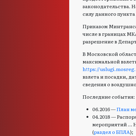
законодательства. Н
силу данного пункта
Приказом Минтранса 
числе в границах МК
разрешение в Депар
В Московской област
максимальной взлетн
https://uslugi.mosreg
взлета и посадки, д
сведения о воздушно
Последние события:
06.2016 —
План м
04.2018 — Распо
мероприятий ...
(
раздел о БПЛА
);