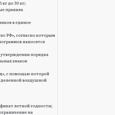
 кг до 30 кг;
ные правила
иков в единое
екс РФ», согласно которым
илограммов наносятся
б утверждении порядка
льных знаков
», с помощью которой
выделенной воздушной
ификат летной годности;
 ограничение на