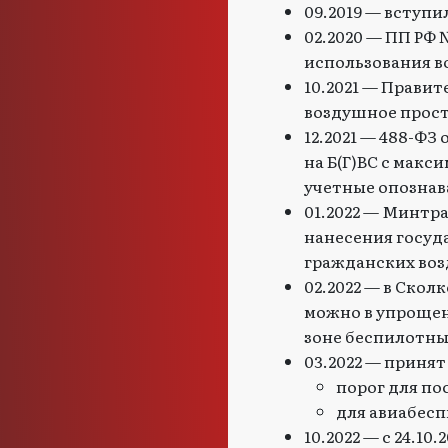
09.2019 — вступил
02.2020 — ПП РФ 
использования в
10.2021 — Прави
воздушное прост
12.2021 — 488-ФЗ
на Б(Г)ВС с макс
учетные опознав
01.2022 — Минтр
нанесения госуд
гражданских возд
02.2022 — в Скол
можно в упрощен
зоне беспилотны
03.2022 — приня
порог для пос
для авиабесп
10.2022 — с 24.1