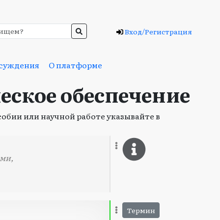
Вход/Регистрация
суждения
О платформе
еское обеспечение
обии или научной работе указывайте в
ими,
Термин