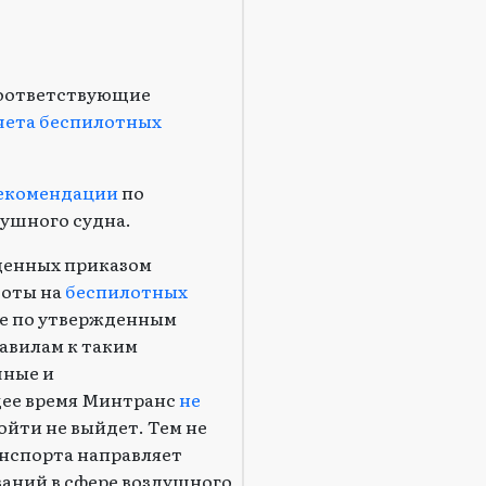
Соответствующие
чета беспилотных
екомендации
по
ушного судна.
жденных приказом
боты на
беспилотных
е по утвержденным
авилам к таким
чные и
щее время Минтранс
не
ойти не выйдет. Тем не
анспорта направляет
аний в сфере воздушного