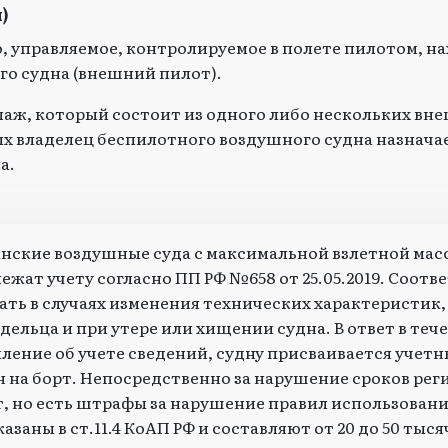
)
, управляемое, контролируемое в полете пилотом, н
го судна (внешний пилот).
ипаж, который состоит из одного либо нескольких вн
ых владелец беспилотного воздушного судна назнача
а.
нские воздушные суда с максимальной взлетной мас
ежат учету согласно ПП РФ №658 от 25.05.2019. Соот
ать в случаях изменения технических характеристик,
дельца и при утере или хищении судна. В ответ в теч
ление об учете сведений, судну присваивается учет
 на борт. Непосредственно за нарушение сроков ре
, но есть штрафы за нарушение правил использован
азаны в ст.11.4 КоАП РФ и составляют от 20 до 50 тыс