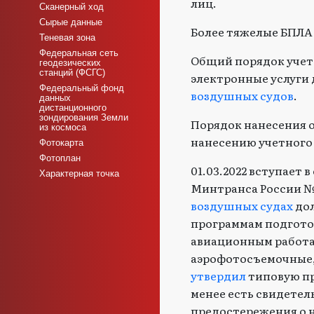
лиц.
Сканерный ход
Сырые данные
Более тяжелые БПЛА 
Теневая зона
Федеральная сеть
Общий порядок учет
геодезических
станций (ФСГС)
электронные услуги 
Федеральный фонд
воздушных судов
.
данных
дистанционного
зондирования Земли
Порядок нанесения о
из космоса
нанесению учетного
Фотокарта
Фотоплан
01.03.2022 вступает
Характерная точка
Минтранса России №4
воздушных судах
дол
программам подготов
авиационным работам
аэрофотосъемочные,
утвердил
типовую пр
менее есть свидетел
предостережения о 