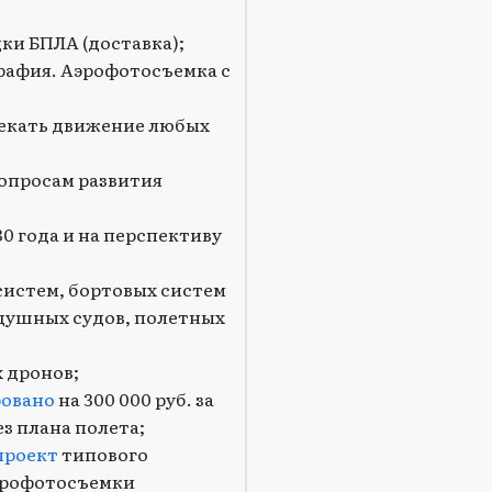
ки БПЛА (доставка);
рафия. Аэрофотосъемка с
секать движение любых
опросам развития
0 года и на перспективу
истем, бортовых систем
душных судов, полетных
 дронов;
овано
на 300 000 руб. за
з плана полета;
проект
типового
эрофотосъемки