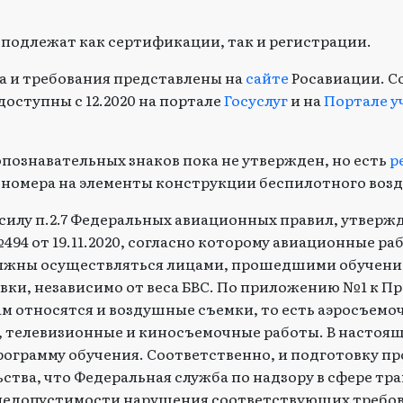
подлежат как сертификации, так и регистрации.
а и требования представлены на
сайте
Росавиации. 
доступны с 12.2020 на портале
Госуслуг
и на
Портале у
познавательных знаков пока не утвержден, но есть
р
 номера на элементы конструкции беспилотного возд
 в силу п.2.7 Федеральных авиационных правил, утвер
94 от 19.11.2020, согласно которому авиационные ра
жны осуществляться лицами, прошедшими обучени
ки, независимо от веса БВС. По приложению №1 к Пр
 относятся и воздушные съемки, то есть аэросъемо
 телевизионные и киносъемочные работы. В настоя
ограмму обучения. Соответственно, и подготовку пр
ьства, что Федеральная служба по надзору в сфере тр
недопустимости нарушения соответствующих требов