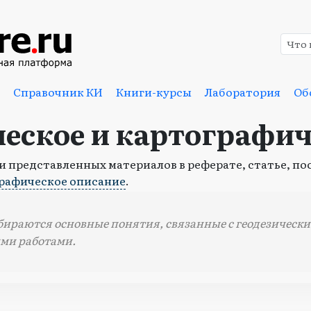
Справочник КИ
Книги-курсы
Лаборатория
Об
ческое и картографич
 представленных материалов в реферате, статье, пос
рафическое описание
.
обираются основные понятия, связанные с геодезическ
ми работами.