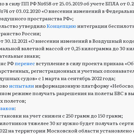
о в силу ПП РФ №658 от 25.05.2019 об учете БПЛА от 0.25
№74 от 03.02.2020 «О внесении изменений в Федераль
оздушного пространства РФ»;
тельство утвердило
Концепцию
интеграции беспилотн
ранство России;
 от 30.12.2021 «О внесении изменений в Воздушный код
имальной взлетной массой от 0,25 килограмма до 30 к
ательные знаки;
анс РФ
перенес
вступление в силу проекта приказа «О
арственных, регистрационных и учетных опознавате
ушных судов» с 1 марта на сентябрь 2022 года;
ково
испытали
информационную платформу «Небосвод
ном режиме получать разрешения на полеты БВС в 
х полетов;
т
закон
:
тановки на учет снижен с 250 грамм до 150 грамм;
илотников тяжелее 30 кг нужно будет получать серт
0.2022 на территории Московской области установлено