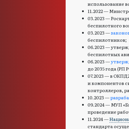
использование в
11.2022 — Минст
03.2023 — Роска
беспилотного во
03.2023 —
законо
беспилотников;
06.2023 — утвер
беспилотных ави
06.2023 —
утверж
до 2035 года (РП 
07.2023 — в ОКПД
и компонентов с
контроллеров, р
10.2023 —
разраб
09.2024 — МУП «
проведение рабо
11.2024 —
Национ
стандарта осуще