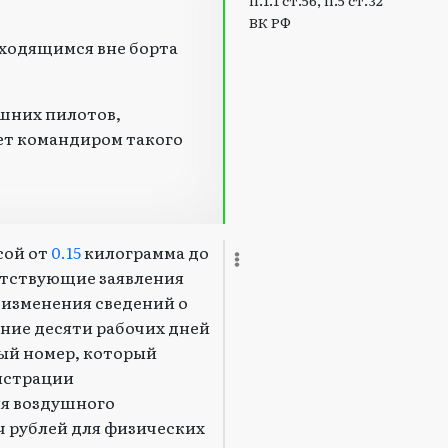
п.1.1 ст.56, п.5 ст.32
ВК РФ
аходящимся вне борта
ешних пилотов,
ет командиром такого
сой от
0.15
килограмма до
ветствующие заявления
 изменения сведений о
ение десяти рабочих дней
ный номер, который
гистрации
ия воздушного
яч рублей для физических