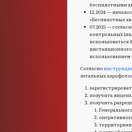
беспилотными ав
12.2024 — начал
«Беспилотные ав
07.2025 — соглас
контрольных (на
использоваться 
дистанционного 
использованием 
Согласно
инструкци
легальных аэрофото
зарегистрироват
получить лиценз
получить разреш
Генерального
оперативного
территориал
местной адми