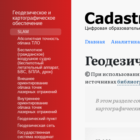
Геодезическое и
картографическое
обеспечение
SLAM
Абсолютная точность
Главная
Аналитика
облака ТЛО
Беспилотное
Геодези
(гражданское)
воздушное судно
(беспилотный
летательный аппарат,
БВС, БПЛА, дрон)
При использовании
Внешнее
источниках
библиог
ориентирование
облака точек
лазерных отражений
Внутреннее
В этом разделе с
ориентирование
картографически
облака точек
лазерных отражений
Геодезический пункт
Геодезическая сеть
Государственная
система координат