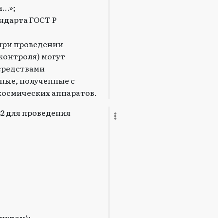
и…»;
ндарта ГОСТ Р
 при проведении
контроля) могут
средствами
ные, полученные с
космических аппаратов.
22 для проведения
нктом);