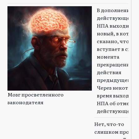
В дополнение к
действующему
НПА выходит
новый, в котор
сказано, что он
вступает в силу 
момента
прекращения
действия
предыдущего.
Через некоторо
Мозг просветленного
время выходит
законодателя
НПА об отмене
действующего
Нет, что-то
слишком просто