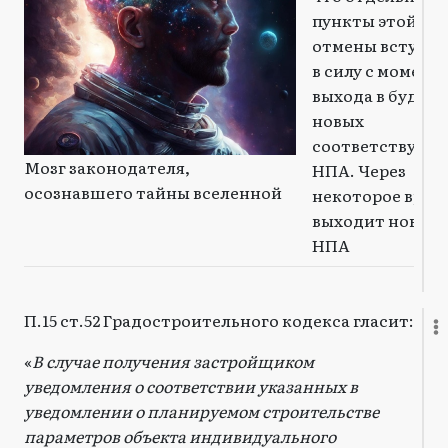
пункты этой
отмены вступа
в силу с момент
выхода в будущ
новых
соответствующ
Мозг законодателя,
НПА. Через
осознавшего тайны вселенной
некоторое врем
выходит новый
НПА
П.15 ст.52 Градостроительного кодекса гласит:
«
В случае получения застройщиком
уведомления о соответствии указанных в
уведомлении о планируемом строительстве
параметров объекта индивидуального