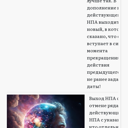
лучше так. В
дополнение к
действующему
НПА выходит
новый, в которо
сказано, что он
вступает в силу с
момента
прекращения
действия
предыдущего, н
не ранее заданн
даты!
Выход НПА об
отмене ряда
действующих
НПА с указание
что отдельные