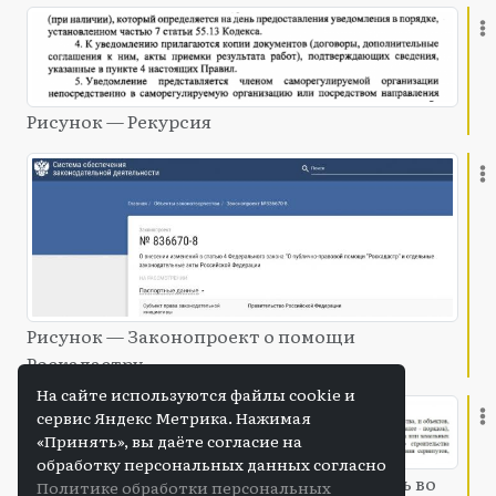
Рисунок — Рекурсия
Рисунок — Законопроект о помощи
Роскадастру
На сайте используются файлы cookie и
сервис Яндекс Метрика. Нажимая
«Принять», вы даёте согласие на
обработку персональных данных согласно
Рисунок — Когда не знаешь, что написать во
Политике обработки персональных