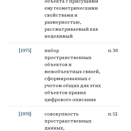
объекта с присущими
ему геометрическими
свойствами и
размерностью,
рассматриваемый как
неделимый
[1975]
набор
п.36
пространственных
объектов и
межобъектных связей,
сформированных с
учетом общих для этих
объектов правил
цифрового описания
[1976]
совокупность
п.52
пространственных
данных,