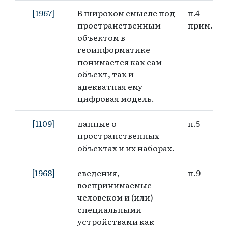
[1967]
В широком смысле под
п.4
пространственным
прим.3
объектом в
геоинформатике
понимается как сам
объект, так и
адекватная ему
цифровая модель.
[1109]
данные о
п.5
пространственных
объектах и их наборах.
[1968]
сведения,
п.9
воспринимаемые
человеком и (или)
специальными
устройствами как