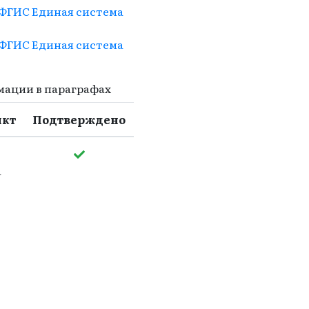
 ФГИС Единая система
 ФГИС Единая система
мации в параграфах
нкт
Подтверждено
а