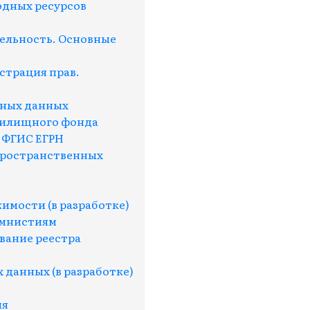
одных ресурсов
ельность. Основные
страция прав.
нных данных
жилищного фонда
 ФГИС ЕГРН
пространственных
имости (в разработке)
амнистиям
вание реестра
 данных (в разработке)
ия