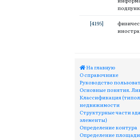
информа
подпунк
[4195]
физичес
иностра
На главную
О справочнике
Руководство пользова
Основные понятия. Ли
Классификация (типол
недвижимости
Структурные части зд
элементы)
Определение контура
Определение площади (