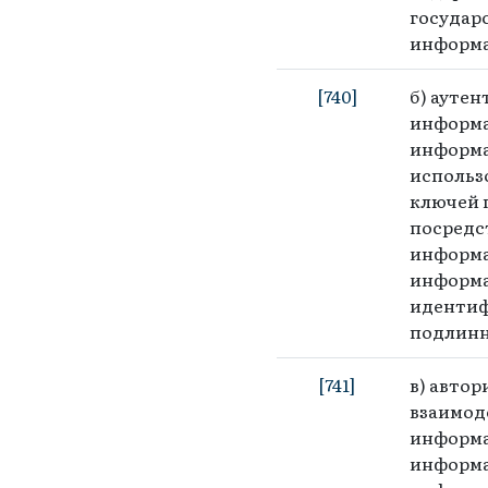
государ
информа
[740]
б) ауте
информа
информа
использ
ключей 
посредс
информа
информа
идентиф
подлинн
[741]
в) авто
взаимоде
информа
информа