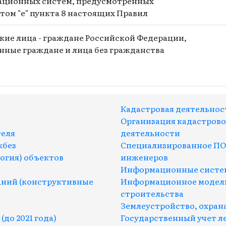
ционных систем, предусмотренных
том "е" пункта 8 настоящих Правил
кие лица - граждане Российской Федерации,
нные граждане и лица без гражданства
Кадастровая деятельнос
Организация кадастров
теля
деятельности
кбез
Специализированное ПО
огия) объектов
инженеров
Информационные систем
аний (конструктивные
Информационное модели
строительства
Землеустройство, охран
до 2021 года)
Государственный учет л