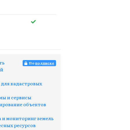
ть
По
подписке
ой
 для кадастровых
ы и сервисы
рование объектов
а и мониторинг земель
есных ресурсов