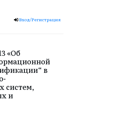
Вход/Регистрация
13 «Об
формационной
тификации“ в
о-
х систем,
ых и