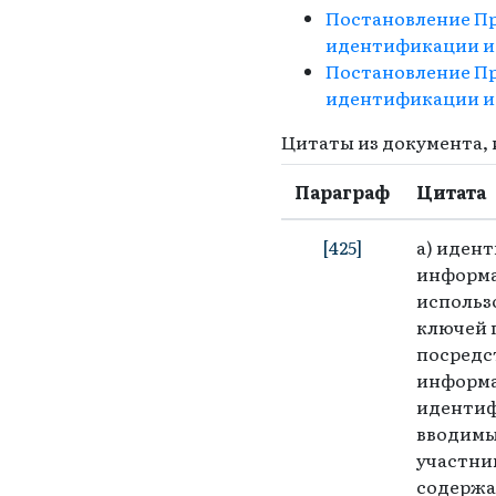
Постановление Пр
идентификации и 
Постановление Пр
идентификации и
Цитаты из документа, 
Параграф
Цитата
[425]
а) иден
информа
использ
ключей 
посредс
информа
идентиф
вводимы
участни
содержа