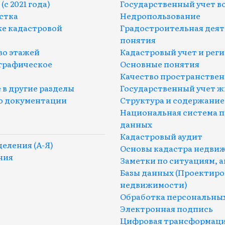
с 2021 года)
Государственный учет в
стка
Недропользование
е кадастровой
Градостроительная деят
понятия
во этажей
Кадастровый учет и реги
ографическое
Основные понятия
Качество пространстве
 в другие разделы
Государственный учет 
ю документации
Структура и содержание
Национальная система 
данных
Кадастровый аудит
еления (A-Я)
Основы кадастра недвиж
ния
Заметки по ситуациям, 
Базы данных (Проектиро
недвижимости)
Обработка персональных
Электронная подпись
Цифровая трансформац