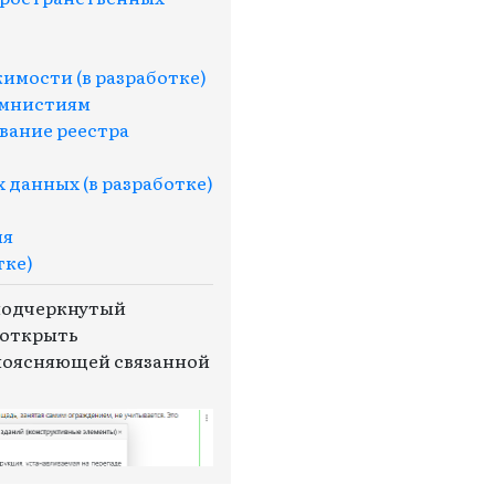
имости (в разработке)
амнистиям
вание реестра
 данных (в разработке)
ия
тке)
подчеркнутый
 открыть
поясняющей связанной