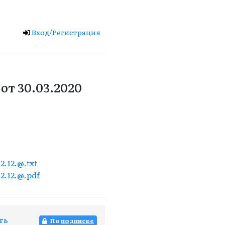
Вход/Регистрация
от 30.03.2020
.12.@.txt
.12.@.pdf
ть
По
подписке