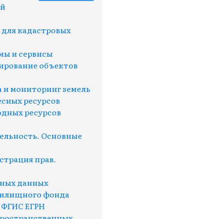
ой
 для кадастровых
ы и сервисы
рование объектов
а и мониторинг земель
есных ресурсов
одных ресурсов
ельность. Основные
страция прав.
нных данных
жилищного фонда
 ФГИС ЕГРН
пространственных