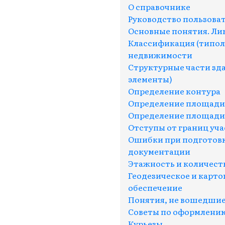
О справочнике
Руководство пользова
Основные понятия. Ли
Классификация (типол
недвижимости
Структурные части зд
элементы)
Определение контура
Определение площади (
Определение площади (
Отступы от границ уча
Ошибки при подготовк
документации
Этажность и количест
Геодезическое и карт
обеспечение
Понятия, не вошедшие
Советы по оформлени
Курьезы