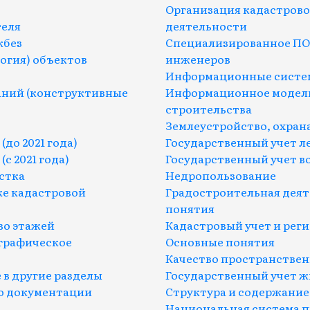
Организация кадастров
теля
деятельности
кбез
Специализированное ПО
огия) объектов
инженеров
Информационные систем
аний (конструктивные
Информационное модели
строительства
Землеустройство, охран
до 2021 года)
Государственный учет л
с 2021 года)
Государственный учет в
стка
Недропользование
е кадастровой
Градостроительная деят
понятия
во этажей
Кадастровый учет и реги
ографическое
Основные понятия
Качество пространстве
 в другие разделы
Государственный учет 
ю документации
Структура и содержание
Национальная система 